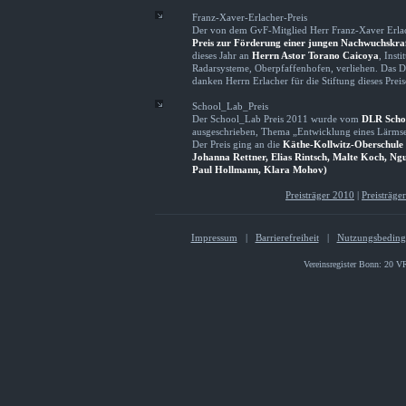
Franz-Xaver-Erlacher-Preis
Der von dem GvF-Mitglied Herr Franz-Xaver Erlache
Preis zur Förderung einer jungen Nachwuchskra
dieses Jahr an
Herrn Astor Torano Caicoya
, Inst
Radarsysteme, Oberpfaffenhofen, verliehen. Das D
danken Herrn Erlacher für die Stiftung dieses Preis
School_Lab_Preis
Der School_Lab Preis 2011 wurde vom
DLR Scho
ausgeschrieben, Thema „Entwicklung eines Lärmse
Der Preis ging an die
Käthe-Kollwitz-Oberschule 
Johanna Rettner, Elias Rintsch, Malte Koch, N
Paul Hollmann, Klara Mohov)
Preisträger 2010
|
Preisträge
Impressum
|
Barrierefreiheit
|
Nutzungsbedin
Vereinsregister Bonn: 20 V