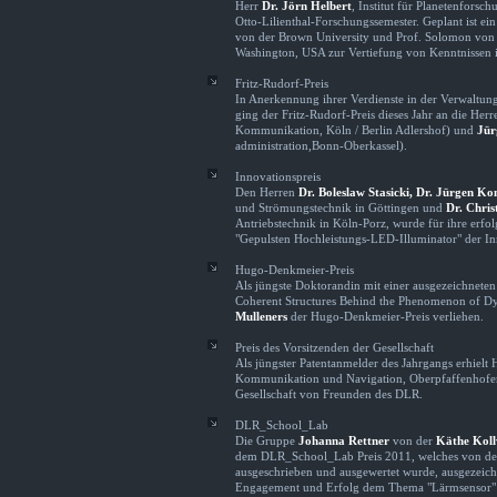
Herr
Dr. Jörn Helbert
, Institut für Planetenforsc
Otto-Lilienthal-Forschungssemester. Geplant ist ei
von der Brown University und Prof. Solomon von d
Washington, USA zur Vertiefung von Kenntnissen 
Fritz-Rudorf-Preis
In Anerkennung ihrer Verdienste in der Verwaltu
ging der Fritz-Rudorf-Preis dieses Jahr an die Her
Kommunikation, Köln / Berlin Adlershof) und
Jür
administration,Bonn-Oberkassel).
Innovationspreis
Den Herren
Dr. Boleslaw Stasicki, Dr. Jürgen K
und Strömungstechnik in Göttingen und
Dr. Chris
Antriebstechnik in Köln-Porz, wurde für ihre erfo
"Gepulsten Hochleistungs-LED-Illuminator" der Inn
Hugo-Denkmeier-Preis
Als jüngste Doktorandin mit einer ausgezeichnet
Coherent Structures Behind the Phenomenon of D
Mulleners
der Hugo-Denkmeier-Preis verliehen.
Preis des Vorsitzenden der Gesellschaft
Als jüngster Patentanmelder des Jahrgangs erhielt
Kommunikation und Navigation, Oberpfaffenhofen,
Gesellschaft von Freunden des DLR.
DLR_School_Lab
Die Gruppe
Johanna Rettner
von der
Käthe Koll
dem DLR_School_Lab Preis 2011, welches von d
ausgeschrieben und ausgewertet wurde, ausgezeich
Engagement und Erfolg dem Thema "Lärmsensor"